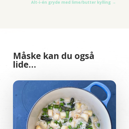
Alt-i-én gryde med lime/butter kylling
→
Måske kan du også
lide…